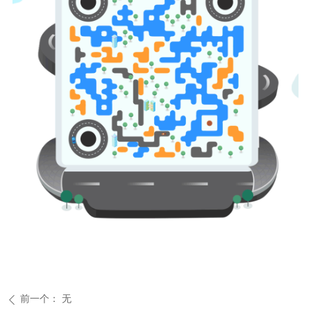
前一个：
无
ꄴ