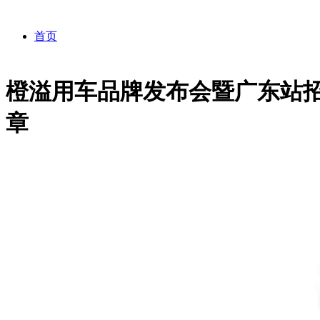
首页
橙溢用车品牌发布会暨广东站
我要租车
章
司机服务
我要报名
끠
关于亚滴
车型展示
司机培训
搜索
新闻中心
租车流程
司机关怀
亚滴简介
联系我们
成长计划
发展历程
公司新闻