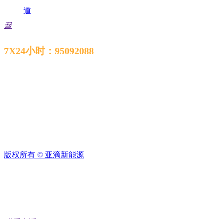
新闻中心
道
뀰
7X24小时：95092088
版权所有 ©
亚滴新能源
联系我们