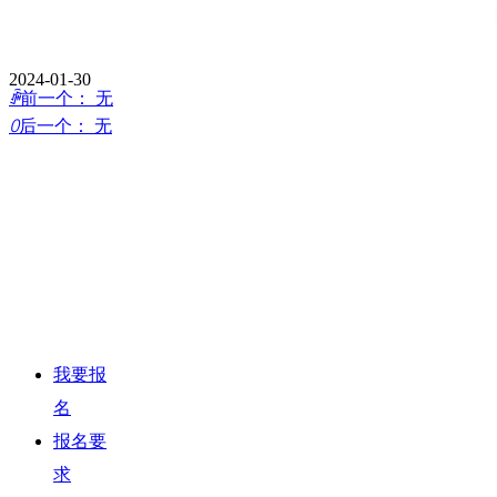
企业文化
媒体报道
地址电话
2024-01-30
ꄴ
前一个：
无
人才招募
投诉建议
ꄲ
后一个：
无
我要租车
我要报
名
报名要
求