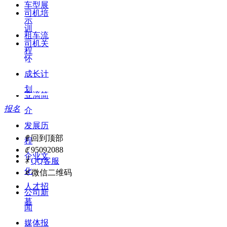
车型展
司机培
示
训
租车流
司机关
程
怀
司机服务
成长计
划
亚滴简
报名
介
发展历
ꁸ
回到顶部
程
ꂅ
95092088
企业文
ꁗ
QQ客服
关于亚滴
化
ꀥ
微信二维码
人才招
公司新
募
闻
媒体报